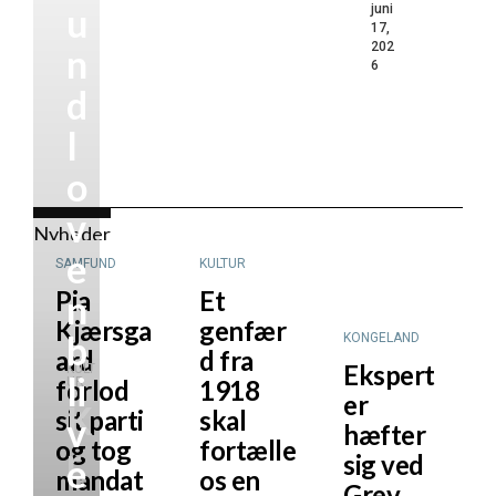
u
juni
17,
202
n
6
d
l
o
v
Nyheder
e
SAMFUND
KULTUR
Pia
Et
n
Kjærsga
genfær
b
KONGELAND
ard
d fra
Ekspert
KULT
li
UR
forlod
1918
er
K
sit parti
skal
v
hæfter
og tog
fortælle
r
sig ved
e
mandat
os en
Grev