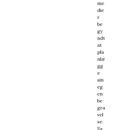
me
die
r
be
gy
ndt
at
pla
nlæ
gg
e
sin
eg
en
be
gra
vel
se.
Sa