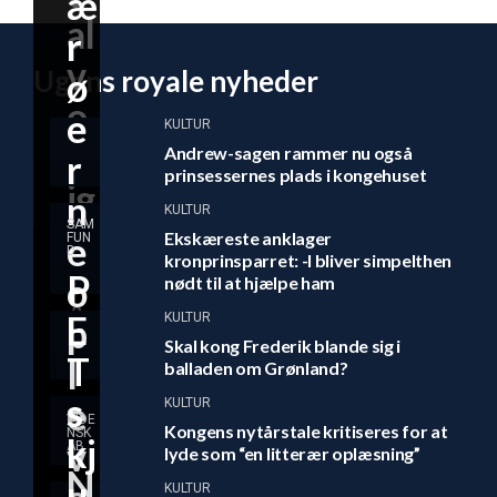
æ
al
r
v
Ugens royale nyheder
ø
o
e
KULTUR
rl
Andrew-sagen rammer nu også
r
prinsessernes plads i kongehuset
ig
n
KULTUR
t
SAM
Ekskæreste anklager
e
FUN
D
kronprinsparret: -I bliver simpelthen
d
P
o
nødt til at hjælpe ham
år
E
KULTUR
p
Skal kong Frederik blande sig i
li
T
l
balladen om Grønland?
g
s
e
KULTUR
VIDE
Kongens nytårstale kritiseres for at
e
NSK
kj
v
AB
lyde som “en litterær oplæsning”
N
r
u
KULTUR