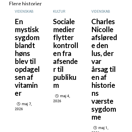
Flere historier
VIDENSKAB
KULTUR
VIDENSKAB
En
Sociale
Charles
mystisk
medier
Nicolle
sygdom
flytter
afsløred
blandt
kontroll
e den
høns
en fra
lus, der
blev til
afsende
var
opdagel
r til
årsag til
sen af
publiku
en af
vitamin
m
historie
er
ns
maj 4,
værste
2026
maj 7,
sygdom
2026
me
maj 1,