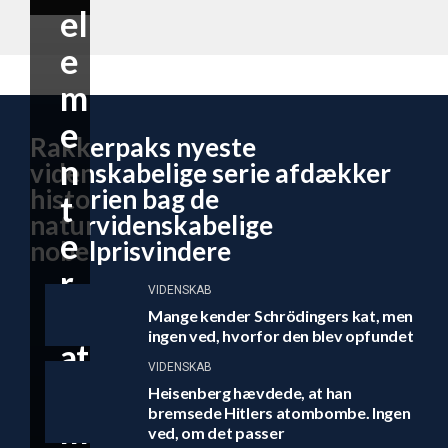
el
e
m
e
Rakkerpaks nyeste
n
videnskabelige serie afdækker
historien bag de
t
naturvidenskabelige
e
nobelprisvindere
r
VIDENSKAB
til
Mange kender Schrödingers kat, men
ingen ved, hvorfor den blev opfundet
at
VIDENSKAB
o
Heisenberg hævdede, at han
bremsede Hitlers atombombe. Ingen
m
ved, om det passer