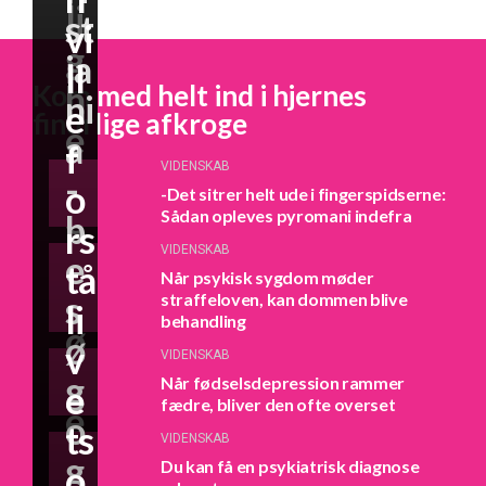
li
st
vi
g
ia
ll
h
Kom med helt ind i hjernes
ni
e
finurlige afkroge
e
a
f
d
VIDENSKAB
-
o
-Det sitrer helt ude i fingerspidserne:
e
Sådan opleves pyromani indefra
b
rs
n
VIDENSKAB
e
tå
Når psykisk sygdom møder
f
s
straffeloven, kan dommen blive
li
behandling
ø
ø
v
VIDENSKAB
lg
g
Når fødselsdepression rammer
e
fædre, bliver den ofte overset
e
o
ts
VIDENSKAB
m
g
Du kan få en psykiatrisk diagnose
o