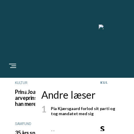
KULTUR
KUL
TU
R
P
Prins Joachim gik fra
Andre læser
arveprins til outsider, nu er
ri
han mere populær end længe
Pia Kjærsgaard forlod sit parti og
n
tog mandatet med sig
s
SAMFUND
35 års spørgsmål tvang