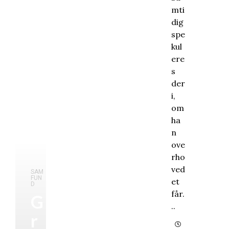
mti
dig
spe
kul
ere
s
der
i,
om
ha
n
ove
rho
ved
SAM
FUN
et
D
får.
G
..
r