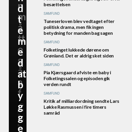
n
besættelsen
d
m
SAMFUND
t
Tuneserloven blev vedtaget efter
å
e
politisk drama, men fik ingen
betydning for manden bag sagen
tt
m
SAMFUND
e
e
Folketinget lukkede dørene om
Grønland. Det er aldrig sket siden
g
d
SAMFUND
å
at
Pia Kjærsgaard afviste en baby i
Folketingssalen og episoden gik
a
b
verden rundt
f
y
SAMFUND
Kritik af milliardordning sendte Lars
g
Løkke Rasmussen i fire timers
juni
samråd
g
2,
202
e
6