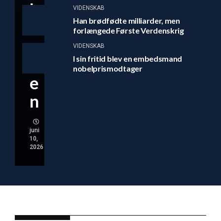
b
VIDENSKAB
Han brødfødte milliarder, men
o
forlængede Første Verdenskrig
m
VIDENSKAB
I sin fritid blev en embedsmand
b
nobelprismodtager
e
n
juni
10,
2026