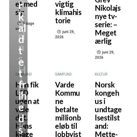
o
r
et med
vigtig
Nikolajs
n
sig
klimahis
k
nye tv-
torie
p
serie: –
al
3 dage
siden
Meget
ri
juni 29,
d
2026
ærlig
n
t
juni 29,
s
e
2026
H
t
SAMFUND
SAMFUND
KULTUR
å
fr
Han fik
Varde
Norsk
k
LSD
Kommu
kongeh
ih
uden at
ne
us i
o
e
vide
betalte
undtage
n:
d
det.
millionb
lsestilst
K
Hans
eløb til
and:
s
klage
lobbyist
Mette-