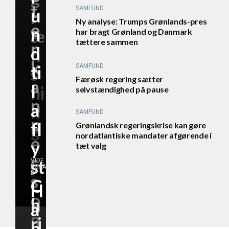
t
SAMFUND
u
r
Ny analyse: Trumps Grønlands-pres
e
n
æ
har bragt Grønland og Danmark
tættere sammen
r,
d
n
k
ti
SAMFUND
s
Færøsk regering sætter
a
l
ni
selvstændighed på pause
n
a
n
SAMFUND
p
fl
g
Grønlandsk regeringskrise kan gøre
nordatlantiske mandater afgørende i
e
y
tæt valg
r
st
VIDE
juni
NSKA
11,
B
s
202
C
H
6
o
h
a
n
ri
n