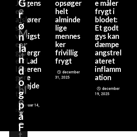
G
Jürgens
opsøger
e måler
e
en
helt
frygt i
r
afslører
alminde
blodet:
-
ø
sit
lige
Et godt
M
n
vigtigst
mennes
gys kan
ar
e
ker
dæmpe
la
gysergr
frivillig
angstrel
it
n
eb: Lad
frygt
ateret
e
d
læseren
inflamm
december
r
gøre
ation
31, 2025
o
arbejde
bl
december
g
t
19, 2025
e
p
januar 14,
v
2026
å
e
F
t