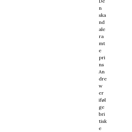
De
n
ska
nd
ale
ra
mt
e
pri
ns
An
dre
w
er
iføl
ge
bri
tisk
e