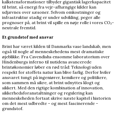
kalkstensformationer tilbyder gigantisk lagerkapacitet
til brint, så energi fra vejr-afhængige kilder kan
udjævnes over sæsoner. Selvom omkostninger og
infrastruktur stadig er under udvikling, peger alle
prognoser på, at brint vil spille en nøje rolle i vores CO₂-
neutrale fremtid.
Et grundstof med ansvar
Brint har været kilden til Danmarks vase landskab, men
også til nogle af menneskehedens mest dramatiske
øjeblikke. Fra Cavendishs ensomme laboratorium over
Hindenburgs inferno til nutidens avancerede
brintøkonomier løber en rød tråd: Teknologi uden
respekt for stoffets natur kan blive farlig. Derfor hviler
ansvaret tungt på ingeniører, kemikere og politikere,
som sammen må sikre, at brint udnyttes klogt og
sikkert. Med den rigtige kombination af innovation,
sikkerheds­foranstaltninger og regulering kan
menneskeheden fortsat skrive næste kapitel i historien
om det mest udbredte – og mest fascinerende –
grundstof.