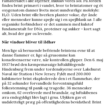
råmaterialet i alle stjerner, inklusiv vores sol. På Jorden
nobelprismodtager
findes brint primært i vandet, hvor to brintatomer og ét
oxygenatom danner livets mest uundværlige molekyle:
H₂O. Uden brint ville hverken planter vokse, dyr ånde
eller mennesker kunne spejle sig i en spejlblank sø. I alle
organiske forbindelser er det sammen med kulstof
fundamentalt for DNA, proteiner og sukker – kort sagt
alt, hvad der gør os levende.
Når vinduer bliver til ildhav
Men lige så berusende befriende brintens evne til at
danne flammer er, lige så grusomme kan
konsekvenserne være, når kontrollen glipper. Den 6. maj
1937 brød den kæmpemæssige luftskiblegende
Hindenburg frem under tordenskyerne over Lakehurst
Naval Air Station i New Jersey. Fyldt med 200.000
kubikmeter brint eksploderede den i et flammehav, der
på 32 sekunder forvandlede forventningsfuld
folkestemning til panik og tragedie. 36 mennesker
omkom, 62 overlevede med brandsår, og luftskibenes
æra endegyldigt blev lagt i grus. Ulykken gav et
uudsletteligt præg på offentlighedens bevidsthed: Brint