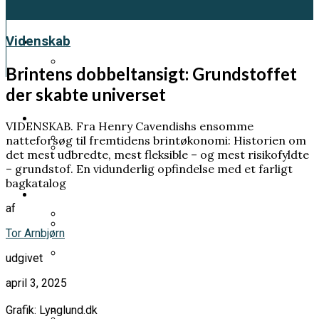
Kultur
Videnskab
Brintens dobbeltansigt: Grundstoffet
der skabte universet
Et genfærd fra 1918 skal fortælle os en
vigtig klimahistorie
Samfund
VIDENSKAB. Fra Henry Cavendishs ensomme
natteforsøg til fremtidens brintøkonomi: Historien om
det mest udbredte, mest fleksible – og mest risikofyldte
Pia Kjærsgaard forlod sit parti og tog
– grundstof. En vidunderlig opfindelse med et farligt
Prins Andrew planlægger sin egen
bagkatalog
mandatet med sig
Videnskab
begravelse – frygter at dø før han bliver
af
tilgivet
Tor Arnbjørn
Han ville forstå livets oprindelse. Men
Han fik LSD uden at vide det. Hans klage
udgivet
endte med at bygge elementer til
ændrede danskernes rettigheder
atombomben
Norsk kongehus i undtagelsestilstand:
april 3, 2025
Mette-Marit sat på transplantationsliste
Grafik: Lynglund.dk