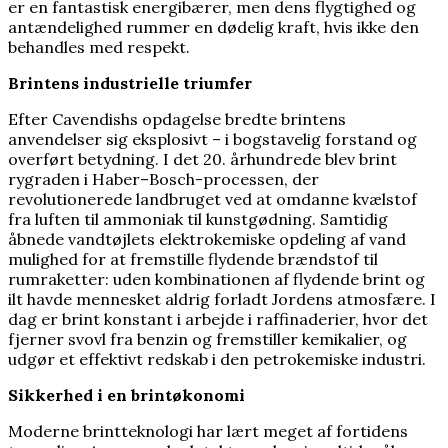
er en fantastisk energibærer, men dens flygtighed og
antændelighed rummer en dødelig kraft, hvis ikke den
behandles med respekt.
Brintens industrielle triumfer
Efter Cavendishs opdagelse bredte brintens
anvendelser sig eksplosivt – i bogstavelig forstand og
overført betydning. I det 20. århundrede blev brint
rygraden i Haber–Bosch-processen, der
revolutionerede landbruget ved at omdanne kvælstof
fra luften til ammoniak til kunstgødning. Samtidig
åbnede vandtøjlets elektrokemiske opdeling af vand
mulighed for at fremstille flydende brændstof til
rumraketter: uden kombinationen af flydende brint og
ilt havde mennesket aldrig forladt Jordens atmosfære. I
dag er brint konstant i arbejde i raffinaderier, hvor det
fjerner svovl fra benzin og fremstiller kemikalier, og
udgør et effektivt redskab i den petrokemiske industri.
Sikkerhed i en brintøkonomi
Moderne brintteknologi har lært meget af fortidens