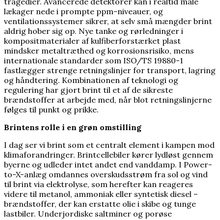
tragedier. Avancerede detektorer kan i realtid måle
lækager nede i prompte ppm-niveauer, og
ventilationssystemer sikrer, at selv små mængder brint
aldrig hober sig op. Nye tanke og rørledninger i
kompositmaterialer af kulfiberforstærket plast
mindsker metaltræthed og korrosionsrisiko, mens
internationale standarder som ISO/TS 19880-1
fastlægger strenge retningslinjer for transport, lagring
og håndtering. Kombinationen af teknologi og
regulering har gjort brint til et af de sikreste
brændstoffer at arbejde med, når blot retningslinjerne
følges til punkt og prikke.
Brintens rolle i en grøn omstilling
I dag ser vi brint som et centralt element i kampen mod
klimaforandringer. Brintcellebiler kører lydløst gennem
byerne og udleder intet andet end vanddamp. I Power-
to-X-anlæg omdannes overskudsstrøm fra sol og vind
til brint via elektrolyse, som herefter kan reageres
videre til metanol, ammoniak eller syntetisk diesel –
brændstoffer, der kan erstatte olie i skibe og tunge
lastbiler. Underjordiske saltminer og porøse