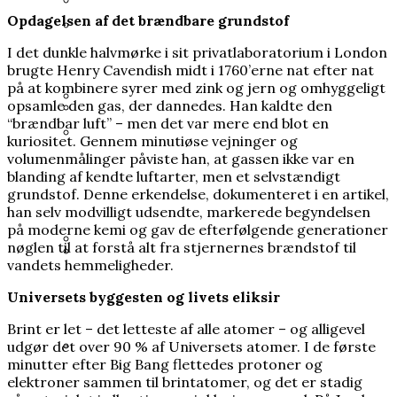
Opdagelsen af det brændbare grundstof
Varde Kommune betalte millionbeløb til
Mange kender Schrödingers kat, men
lobbyister
I det dunkle halvmørke i sit privatlaboratorium i London
ingen ved, hvorfor den blev opfundet
Prins Joachim gik fra arveprins til outsider,
brugte Henry Cavendish midt i 1760’erne nat efter nat
nu er han mere populær end længe
på at kombinere syrer med zink og jern og omhyggeligt
opsamle den gas, der dannedes. Han kaldte den
“brændbar luft” – men det var mere end blot en
Grundloven bliver kaldt et
kuriositet. Gennem minutiøse vejninger og
Heisenberg hævdede, at han bremsede
frihedsdokument, men i Grønland og på
volumenmålinger påviste han, at gassen ikke var en
Hitlers atombombe. Ingen ved, om det
Kronprins Håkon: Kronprinsesse Mette-
blanding af kendte luftarter, men et selvstændigt
Færøerne opleves den som en
passer
Marit er blevet alvorligt dårligere
grundstof. Denne erkendelse, dokumenteret i en artikel,
begrænsning
han selv modvilligt udsendte, markerede begyndelsen
på moderne kemi og gav de efterfølgende generationer
nøglen til at forstå alt fra stjernernes brændstof til
vandets hemmeligheder.
Han brødfødte milliarder, men forlængede
35 års spørgsmål tvang regeringen til ny
Universets byggesten og livets eliksir
Første Verdenskrig
undersøgelse af Scandinavian Star
Brint er let – det letteste af alle atomer – og alligevel
udgør det over 90 % af Universets atomer. I de første
minutter efter Big Bang flettedes protoner og
elektroner sammen til brintatomer, og det er stadig
I sin fritid blev en embedsmand