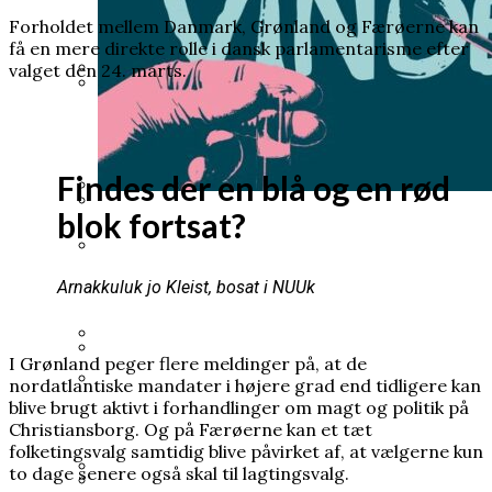
vigtig klimahistorie
Forholdet mellem Danmark, Grønland og Færøerne kan
få en mere direkte rolle i dansk parlamentarisme efter
valget den 24. marts.
Pia Kjærsgaard forlod sit parti og tog
Prins Andrew planlægger sin egen
mandatet med sig
begravelse – frygter at dø før han bliver
Findes der en blå og en rød
tilgivet
blok fortsat?
Han ville forstå livets oprindelse. Men
Han fik LSD uden at vide det. Hans klage
endte med at bygge elementer til
ændrede danskernes rettigheder
Arnakkuluk jo Kleist, bosat i NUUk
atombomben
Norsk kongehus i undtagelsestilstand:
Mette-Marit sat på transplantationsliste
I Grønland peger flere meldinger på, at de
Varde Kommune betalte millionbeløb til
nordatlantiske mandater i højere grad end tidligere kan
Mange kender Schrödingers kat, men
blive brugt aktivt i forhandlinger om magt og politik på
lobbyister
ingen ved, hvorfor den blev opfundet
Prins Joachim gik fra arveprins til outsider,
Christiansborg. Og på Færøerne kan et tæt
folketingsvalg samtidig blive påvirket af, at vælgerne kun
nu er han mere populær end længe
to dage senere også skal til lagtingsvalg.