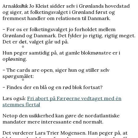
Grundloven bliver kaldt et
Arnakkuluk Jo Kleist sidder selv i Grønlands hovedstad
Heisenberg hævdede, at han bremsede
og siger, at folketingsvalget i Grønland først og
frihedsdokument, men i Grønland og på
Hitlers atombombe. Ingen ved, om det
fremmest handler om relationen til Danmark.
Kronprins Håkon: Kronprinsesse Mette-
Færøerne opleves den som en
passer
Marit er blevet alvorligt dårligere
– For os er folketingsvalget jo forholdet mellem
begrænsning
Grønland og Danmark. Det fylder jo rigtig, rigtig meget.
Det er det, valget går ud på.
Hun peger samtidig på, at gamle blokmønstre er i
Han brødfødte milliarder, men forlængede
opløsning.
35 års spørgsmål tvang regeringen til ny
Første Verdenskrig
undersøgelse af Scandinavian Star
– The cards are open, siger hun og stiller selv
spørgsmålet:
– Findes der en blå og en rød blok fortsat?
I sin fritid blev en embedsmand
Læs også:
Fri abort på Færøerne vedtaget med én
nobelprismodtager
stemmes flertal
Netop den usikkerhed kan gøre de nordatlantiske
mandater mere interessante end normalt.
Det vurderer Lars Trier Mogensen. Han peger på, at