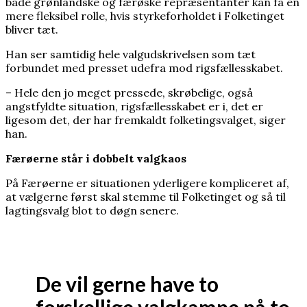
både grønlandske og færøske repræsentanter kan få en
mere fleksibel rolle, hvis styrkeforholdet i Folketinget
bliver tæt.
Han ser samtidig hele valgudskrivelsen som tæt
forbundet med presset udefra mod rigsfællesskabet.
– Hele den jo meget pressede, skrøbelige, også
angstfyldte situation, rigsfællesskabet er i, det er
ligesom det, der har fremkaldt folketingsvalget, siger
han.
Færøerne står i dobbelt valgkaos
På Færøerne er situationen yderligere kompliceret af,
at vælgerne først skal stemme til Folketinget og så til
lagtingsvalg blot to døgn senere.
De vil gerne have to
forskellige valgkampe på to