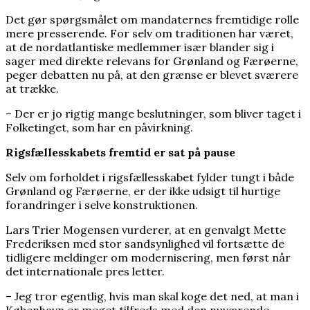
Det gør spørgsmålet om mandaternes fremtidige rolle
mere presserende. For selv om traditionen har været,
at de nordatlantiske medlemmer især blander sig i
sager med direkte relevans for Grønland og Færøerne,
peger debatten nu på, at den grænse er blevet sværere
at trække.
– Der er jo rigtig mange beslutninger, som bliver taget i
Folketinget, som har en påvirkning.
Rigsfællesskabets fremtid er sat på pause
Selv om forholdet i rigsfællesskabet fylder tungt i både
Grønland og Færøerne, er der ikke udsigt til hurtige
forandringer i selve konstruktionen.
Lars Trier Mogensen vurderer, at en genvalgt Mette
Frederiksen med stor sandsynlighed vil fortsætte de
tidligere meldinger om modernisering, men først når
det internationale pres letter.
– Jeg tror egentlig, hvis man skal koge det ned, at man i
København er meget tilfreds med den nuværende