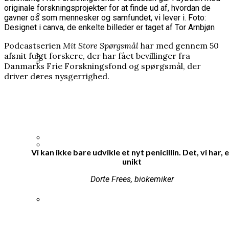
originale forskningsprojekter for at finde ud af, hvordan de
Varde Kommune betalte millionbeløb til
gavner os som mennesker og samfundet, vi lever i. Foto:
Mange kender Schrödingers kat, men
Designet i canva, de enkelte billeder er taget af Tor Arnbjøn
lobbyister
ingen ved, hvorfor den blev opfundet
Prins Joachim gik fra arveprins til outsider,
Podcastserien
Mit Store Spørgsmål
har med gennem 50
nu er han mere populær end længe
afsnit fulgt forskere, der har fået bevillinger fra
Danmarks Frie Forskningsfond og spørgsmål, der
driver deres nysgerrighed.
Grundloven bliver kaldt et
Heisenberg hævdede, at han bremsede
frihedsdokument, men i Grønland og på
Hitlers atombombe. Ingen ved, om det
Kronprins Håkon: Kronprinsesse Mette-
Færøerne opleves den som en
passer
Marit er blevet alvorligt dårligere
begrænsning
Vi kan ikke bare udvikle et nyt penicillin. Det, vi har, 
Han brødfødte milliarder, men forlængede
unikt
35 års spørgsmål tvang regeringen til ny
Første Verdenskrig
Dorte Frees, biokemiker
undersøgelse af Scandinavian Star
I sin fritid blev en embedsmand