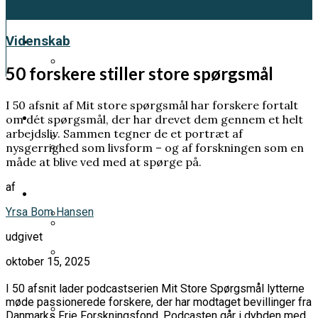
Kultur
Videnskab
50 forskere stiller store spørgsmål
Et genfærd fra 1918 skal fortælle os en
I 50 afsnit af Mit store spørgsmål har forskere fortalt
vigtig klimahistorie
Samfund
om dét spørgsmål, der har drevet dem gennem et helt
arbejdsliv. Sammen tegner de et portræt af
nysgerrighed som livsform – og af forskningen som en
måde at blive ved med at spørge på.
Pia Kjærsgaard forlod sit parti og tog
Prins Andrew planlægger sin egen
mandatet med sig
af
Videnskab
begravelse – frygter at dø før han bliver
Yrsa Bom Hansen
tilgivet
udgivet
Han ville forstå livets oprindelse. Men
Han fik LSD uden at vide det. Hans klage
oktober 15, 2025
endte med at bygge elementer til
ændrede danskernes rettigheder
atombomben
Norsk kongehus i undtagelsestilstand:
I 50 afsnit lader podcastserien Mit Store Spørgsmål lytterne
Mette-Marit sat på transplantationsliste
møde passionerede forskere, der har modtaget bevillinger fra
Danmarks Frie Forskningsfond. Podcasten går i dybden med