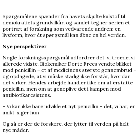
nobelprismodtager
Spørgsmålene spænder fra havets skjulte kulstof til
demokratiets grundvilkår, og samlet tegner serien et
portræt af forskning som vedvarende undren: en
livsform, hvor ét spørgsmål kan åbne en hel verden.
Nye perspektiver
Nogle forskningsspørgsmål udfordrer det, vi troede, vi
allerede vidste. Biokemiker Dorte Frees vendte blikket
mod penicillin – et af medicinens største gennembrud –
og opdagede, at vi måske stadig ikke forstår, hvordan
det virker. Hendes arbejde handler ikke om at erstatte
penicillin, men om at genoplive det i kampen mod
antibiotikaresistens.
– Vi kan ikke bare udvikle et nyt penicillin – det, vi har, er
unikt, siger hun
Og så er der de forskere, der lytter til verden på helt
nye måder.