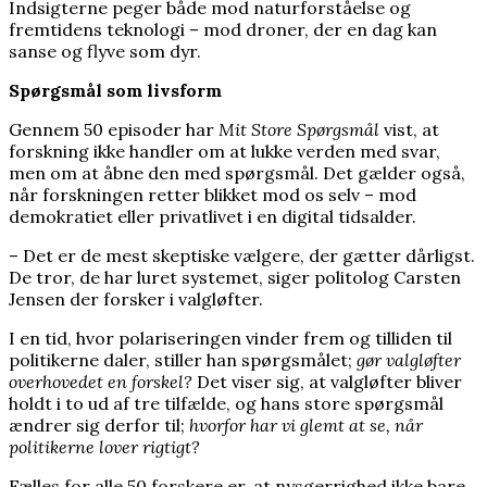
Indsigterne peger både mod naturforståelse og
fremtidens teknologi – mod droner, der en dag kan
sanse og flyve som dyr.
Spørgsmål som livsform
Gennem 50 episoder har
Mit Store Spørgsmål
vist, at
forskning ikke handler om at lukke verden med svar,
men om at åbne den med spørgsmål. Det gælder også,
når forskningen retter blikket mod os selv – mod
demokratiet eller privatlivet i en digital tidsalder.
– Det er de mest skeptiske vælgere, der gætter dårligst.
De tror, de har luret systemet, siger politolog Carsten
Jensen der forsker i valgløfter.
I en tid, hvor polariseringen vinder frem og tilliden til
politikerne daler, stiller han spørgsmålet;
gør valgløfter
overhovedet en forskel?
Det viser sig, at valgløfter bliver
holdt i to ud af tre tilfælde, og hans store spørgsmål
ændrer sig derfor til;
hvorfor har vi glemt at se, når
politikerne lover rigtigt?
Fælles for alle 50 forskere er, at nysgerrighed ikke bare