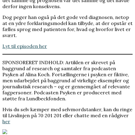
det samme og prognosen var det samme og det havde
derfor ingen konsekvens.
Dog peger han også på det gode ved diagnosen, netop
at en ydre forklaringsmodel kan tilbyde, at der opstår et
fælles sprog med patienten for, hvad og hvorfor livet er
svært.
Lyt til episoden her
SPONSORERET INDHOLD: Artiklen er skrevet på
baggrund af research og samtaler fra podcasten
Psyken af Alina Koch. Fortællingerne i psyken er fiktive,
men udarbejdet på baggrund af virkelige eksempler og
journalistisk research – og er gennemgået af relevante
fagpersoner. Podcasten Psyken er produceret med
støtte fra Lundbeckfonden.
Hvis du selv kæmper med selvmordstanker, kan du ringe
til Livslinjen på 70 201 201 eller chatte med en rådgiver
her