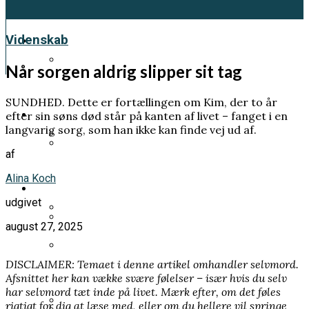
Kultur
Videnskab
Når sorgen aldrig slipper sit tag
Et genfærd fra 1918 skal fortælle os en
SUNDHED. Dette er fortællingen om Kim, der to år
vigtig klimahistorie
Samfund
efter sin søns død står på kanten af livet – fanget i en
langvarig sorg, som han ikke kan finde vej ud af.
af
Pia Kjærsgaard forlod sit parti og tog
Prins Andrew planlægger sin egen
Alina Koch
mandatet med sig
Videnskab
begravelse – frygter at dø før han bliver
udgivet
tilgivet
august 27, 2025
Han ville forstå livets oprindelse. Men
Han fik LSD uden at vide det. Hans klage
endte med at bygge elementer til
DISCLAIMER: Temaet i denne artikel omhandler selvmord.
ændrede danskernes rettigheder
atombomben
Norsk kongehus i undtagelsestilstand:
Afsnittet her kan vække svære følelser – især hvis du selv
har selvmord tæt inde på livet. Mærk efter, om det føles
Mette-Marit sat på transplantationsliste
rigtigt for dig at læse med, eller om du hellere vil springe