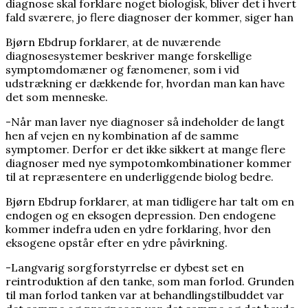
diagnose skal forklare noget biologisk, bliver det i hvert
fald sværere, jo flere diagnoser der kommer, siger han
Bjørn Ebdrup forklarer, at de nuværende
diagnosesystemer beskriver mange forskellige
symptomdomæner og fænomener, som i vid
udstrækning er dækkende for, hvordan man kan have
det som menneske.
-Når man laver nye diagnoser så indeholder de langt
hen af vejen en ny kombination af de samme
symptomer. Derfor er det ikke sikkert at mange flere
diagnoser med nye sympotomkombinationer kommer
til at repræsentere en underliggende biolog bedre.
Bjørn Ebdrup forklarer, at man tidligere har talt om en
endogen og en eksogen depression. Den endogene
kommer indefra uden en ydre forklaring, hvor den
eksogene opstår efter en ydre påvirkning.
-Langvarig sorgforstyrrelse er dybest set en
reintroduktion af den tanke, som man forlod. Grunden
til man forlod tanken var at behandlingstilbuddet var