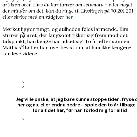
artiklen over. Hvis du har tanker om selvmord – eller noget
Varde Kommune betalte millionbeløb til
der minder om det, kan du ringe til Livslinjen på 70 201 201
Mange kender Schrödingers kat, men
eller skrive med en rådgiver
her
lobbyister
ingen ved, hvorfor den blev opfundet
Prins Joachim gik fra arveprins til outsider,
Mørket ligger tungt, og stilheden føles larmende. Kim
nu er han mere populær end længe
stirrer på uret, der langsomt tikker sig frem mod det
tidspunkt, han længe har udset sig. To år efter sønnen
Grundloven bliver kaldt et
Mathias’ død er han overbevist om, at han ikke længere
Heisenberg hævdede, at han bremsede
kan leve videre.
frihedsdokument, men i Grønland og på
Hitlers atombombe. Ingen ved, om det
Kronprins Håkon: Kronprinsesse Mette-
Færøerne opleves den som en
passer
Marit er blevet alvorligt dårligere
begrænsning
Han brødfødte milliarder, men forlængede
Jeg ville ønske, at jeg bare kunne stoppe tiden, fryse 
35 års spørgsmål tvang regeringen til ny
Første Verdenskrig
her og nu, eller endnu bedre – spole den to år tilbage, 
undersøgelse af Scandinavian Star
før alt det her, før han forlod mig for altid
I sin fritid blev en embedsmand