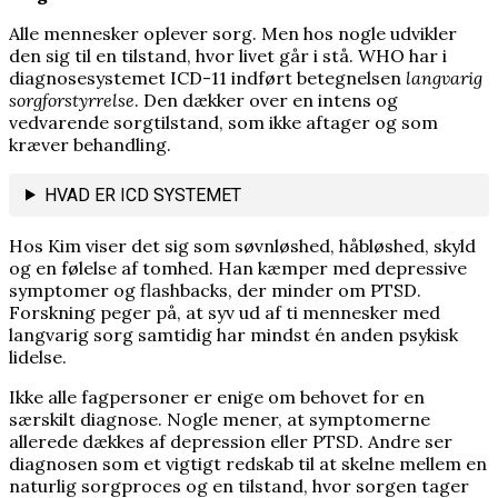
Alle mennesker oplever sorg. Men hos nogle udvikler
den sig til en tilstand, hvor livet går i stå. WHO har i
diagnosesystemet ICD-11 indført betegnelsen
langvarig
sorgforstyrrelse
. Den dækker over en intens og
vedvarende sorgtilstand, som ikke aftager og som
kræver behandling.
HVAD ER ICD SYSTEMET
Hos Kim viser det sig som søvnløshed, håbløshed, skyld
og en følelse af tomhed. Han kæmper med depressive
symptomer og flashbacks, der minder om PTSD.
Forskning peger på, at syv ud af ti mennesker med
langvarig sorg samtidig har mindst én anden psykisk
lidelse.
Ikke alle fagpersoner er enige om behovet for en
særskilt diagnose. Nogle mener, at symptomerne
allerede dækkes af depression eller PTSD. Andre ser
diagnosen som et vigtigt redskab til at skelne mellem en
naturlig sorgproces og en tilstand, hvor sorgen tager