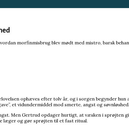
 os en vigtig klimahistorie
ghed
 begravelse – frygter at dø før han bliver tilgivet
hvordan morfinmisbrug blev mødt med mistro, barsk behandl
 og tog mandatet med sig
tand: Mette-Marit sat på transplantationsliste
ans klage ændrede danskernes rettigheder
lse. Men endte med at bygge elementer til atombomben
til outsider, nu er han mere populær end længe
ovelsen ophæves efter tolv år, og i sorgen begynder hun a
løb til lobbyister
men ingen ved, hvorfor den blev opfundet
ave”, et vidundermiddel mod smerte, angst og søvnløshed
gst. Men Gertrud opdager hurtigt, at væsken i sprøjten gi
e læger og gør sprøjten til et fast ritual.
ette-Marit er blevet alvorligt dårligere
edsdokument, men i Grønland og på Færøerne opleves 