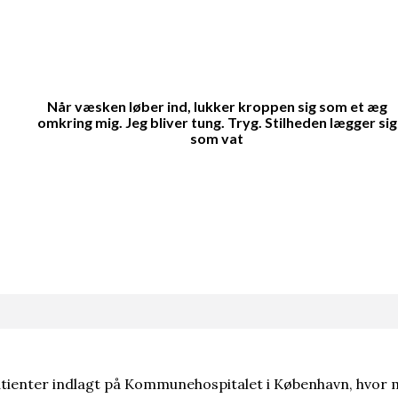
msede Hitlers atombombe. Ingen ved, om det passer
n til ny undersøgelse af Scandinavian Star
orlængede Første Verdenskrig
Når væsken løber ind, lukker kroppen sig som et æg
omkring mig. Jeg bliver tung. Tryg. Stilheden lægger sig
som vat
 nobelprismodtager
atienter indlagt på Kommunehospitalet i København, hvor m