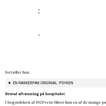
Heisenberg hævdede, at han bre
35 års spørgsmål tvang regeringe
Han brødfødte milliarder, men f
I sin fritid blev en embedsmand
fortæller hun.
EN RAKKERPAK ORGINIAL: PSYKEN
Brutal afvænning på hospitalet
I begyndelsen af 1920’erne bliver hun en af de mange p