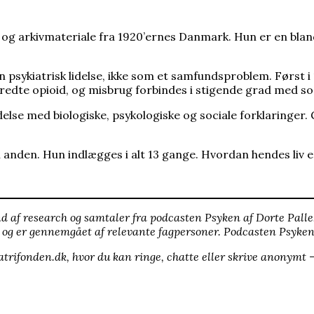
 og arkivmateriale fra 1920’ernes Danmark. Hun er en blan
psykiatrisk lidelse, ikke som et samfundsproblem. Først i
edte opioid, og misbrug forbindes i stigende grad med soc
se med biologiske, psykologiske og sociale forklaringer. G
nden. Hun indlægges i alt 13 gange. Hvordan hendes liv end
d af research og samtaler fra podcasten Psyken af Dorte Palle.
 – og er gennemgået af relevante fagpersoner. Podcasten Psyke
iatrifonden.dk, hvor du kan ringe, chatte eller skrive anonymt –