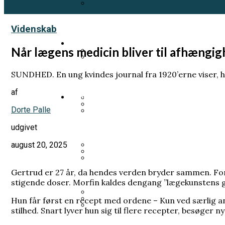
Et genfærd fra 1918 skal fortælle
Videnskab
Samfund
Når lægens medicin bliver til afhængi
Prins Andrew planlægger sin egen
SUNDHED. En ung kvindes journal fra 1920’erne viser, 
Pia Kjærsgaard forlod sit parti
af
Videnskab
Dorte Palle
Norsk kongehus i undtagelsestils
Han fik LSD uden at vide det. H
udgivet
Han ville forstå livets oprinde
august 20, 2025
Prins Joachim gik fra arveprins 
Gertrud er 27 år, da hendes verden bryder sammen. Forl
Varde Kommune betalte millionbe
Mange kender Schrödingers kat, 
stigende doser. Morfin kaldes dengang ”lægekunstens g
Hun får først en recept med ordene – Kun ved særlig an
stilhed. Snart lyver hun sig til flere recepter, besøger ny
Kronprins Håkon: Kronprinsesse M
Grundloven bliver kaldt et frih