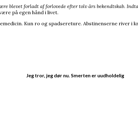
ære blevet forladt af forlovede efter tolv års bekendtskab. Ind
 være på egen hånd i livet.
emedicin. Kun ro og spadsereture. Abstinenserne river i k
Jeg tror, jeg dør nu. Smerten er uudholdelig