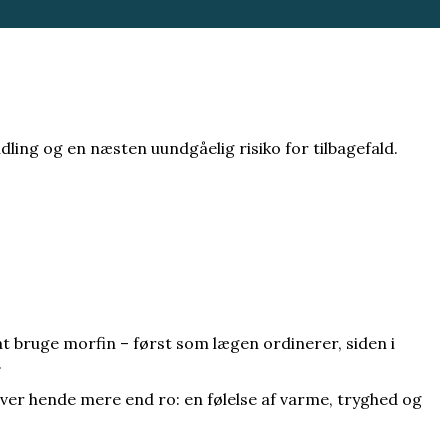
ing og en næsten uundgåelig risiko for tilbagefald.
t bruge morfin – først som lægen ordinerer, siden i
.
ver hende mere end ro: en følelse af varme, tryghed og
den som en begrænsning