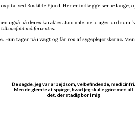
ospital ved Roskilde Fjord. Her er indlæggelserne lange, op 
også på deres karakter. Journalerne bruger ord som ”vrangv
tilbagefald må forventes.
dere. Hun tager på i vægt og får ros af sygeplejerskerne.
De sagde, jeg var arbejdsom, velbefindende, medicinfri
Men de glemte at spørge, hvad jeg skulle gøre med alt
det, der stadig bor i mig