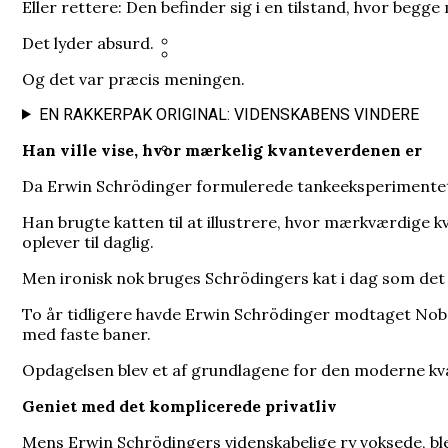
Heisenberg hævdede, at han bre
Eller rettere: Den befinder sig i en tilstand, hvor begg
Det lyder absurd.
Og det var præcis meningen.
35 års spørgsmål tvang regeringe
Han brødfødte milliarder, men f
EN RAKKERPAK ORIGINAL: VIDENSKABENS VINDERE
Han ville vise, hvor mærkelig kvanteverdenen er
Da Erwin Schrödinger formulerede tankeeksperimentet i 
I sin fritid blev en embedsmand
Han brugte katten til at illustrere, hvor mærkværdige 
oplever til daglig.
Men ironisk nok bruges Schrödingers kat i dag som de
To år tidligere havde Erwin Schrödinger modtaget Nobel
med faste baner.
Opdagelsen blev et af grundlagene for den moderne kv
Geniet med det komplicerede privatliv
Mens Erwin Schrödingers videnskabelige ry voksede, ble