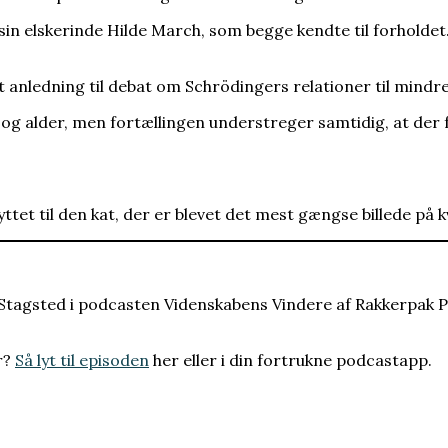
n elskerinde Hilde March, som begge kendte til forholdet. S
et anledning til debat om Schrödingers relationer til mindre
og alder, men fortællingen understreger samtidig, at der
nyttet til den kat, der er blevet det mest gængse billede p
l Stagsted i podcasten Videnskabens Vindere af Rakkerpak 
r?
Så lyt til episoden
her eller i din fortrukne podcastapp.