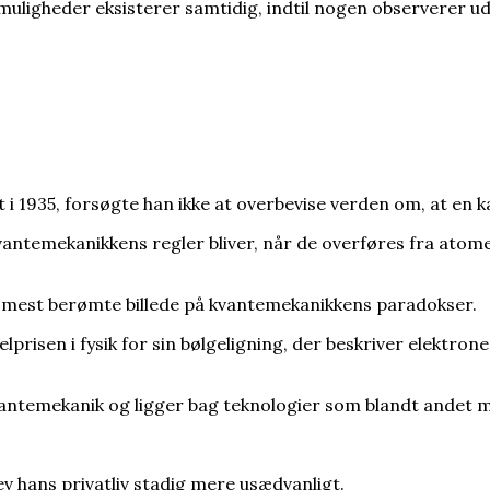
msede Hitlers atombombe. Ingen ved, om det passer
e muligheder eksisterer samtidig, indtil nogen observerer ud
n til ny undersøgelse af Scandinavian Star
orlængede Første Verdenskrig
1935, forsøgte han ikke at overbevise verden om, at en ka
 nobelprismodtager
kvantemekanikkens regler bliver, når de overføres fra atom
t mest berømte billede på kvantemekanikkens paradokser.
prisen i fysik for sin bølgeligning, der beskriver elektro
antemekanik og ligger bag teknologier som blandt andet m
v hans privatliv stadig mere usædvanligt.