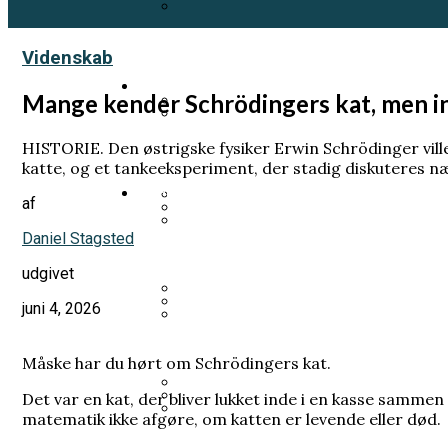
Et genfærd fra 1918 skal fortælle
Videnskab
Samfund
Mange kender Schrödingers kat, men i
Prins Andrew planlægger sin egen
HISTORIE. Den østrigske fysiker Erwin Schrödinger vill
Pia Kjærsgaard forlod sit parti
katte, og et tankeeksperiment, der stadig diskuteres n
Videnskab
af
Norsk kongehus i undtagelsestils
Daniel Stagsted
Han fik LSD uden at vide det. H
Han ville forstå livets oprinde
udgivet
juni 4, 2026
Prins Joachim gik fra arveprins 
Varde Kommune betalte millionbe
Mange kender Schrödingers kat, 
Måske har du hørt om Schrödingers kat.
Det var en kat, der bliver lukket inde i en kasse samme
matematik ikke afgøre, om katten er levende eller død.
Kronprins Håkon: Kronprinsesse M
Grundloven bliver kaldt et frih