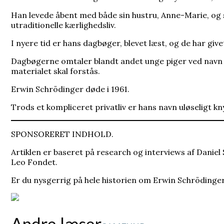
Han levede åbent med både sin hustru, Anne-Marie, og si
utraditionelle kærlighedsliv.
I nyere tid er hans dagbøger, blevet læst, og de har giv
Dagbøgerne omtaler blandt andet unge piger ved navn 
materialet skal forstås.
Erwin Schrödinger døde i 1961.
Trods et kompliceret privatliv er hans navn uløseligt k
SPONSORERET INDHOLD.
Artiklen er baseret på research og interviews af Danie
Leo Fondet.
Er du nysgerrig på hele historien om Erwin Schrödinge
Andre læser