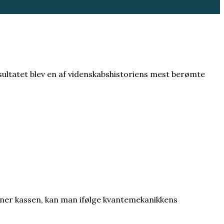
sultatet blev en af videnskabshistoriens mest berømte
åbner kassen, kan man ifølge kvantemekanikkens
den som en begrænsning