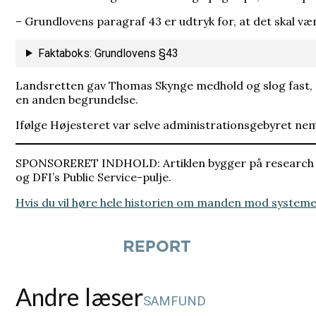
– Grundlovens paragraf 43 er udtryk for, at det skal 
Faktaboks: Grundlovens §43
Landsretten gav Thomas Skynge medhold og slog fast, at
en anden begrundelse.
Ifølge Højesteret var selve administrationsgebyret nem
SPONSORERET INDHOLD: Artiklen bygger på research af
og DFI’s Public Service-pulje.
Hvis du vil høre hele historien om manden mod systemet, 
Andre læser
SAMFUND