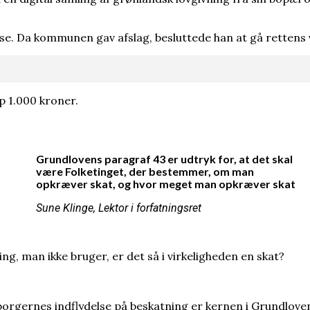
ette-Marit er blevet alvorligt dårligere
edsdokument, men i Grønland og på Færøerne opleves 
msede Hitlers atombombe. Ingen ved, om det passer
e. Da kommunen gav afslag, besluttede han at gå rettens 
n til ny undersøgelse af Scandinavian Star
orlængede Første Verdenskrig
 1.000 kroner.
Grundlovens paragraf 43 er udtryk for, at det skal
 nobelprismodtager
være Folketinget, der bestemmer, om man
opkræver skat, og hvor meget man opkræver skat
Sune Klinge, Lektor i forfatningsret
ing, man ikke bruger, er det så i virkeligheden en skat?
borgernes indflydelse på beskatning er kernen i Grundloven