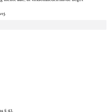
den som en begrænsning
vej.
s § 43.