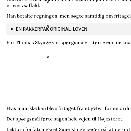
erhvervsaffald.
Kronprins Håkon: Kronprinsesse M
Grundloven bliver kaldt et frih
Heisenberg hævdede, at han bre
Han betalte regningen, men søgte samtidig om fritagels
EN RAKKERPAK ORIGINAL: LOVEN
35 års spørgsmål tvang regeringe
Han brødfødte milliarder, men f
For Thomas Skynge var spørgsmålet større end de knap
I sin fritid blev en embedsmand
Hvis man ikke kan blive fritaget fra et gebyr for en ordn
Det spørgsmål førte sagen hele vejen til Højesteret.
Lektor i forfatningsret Sune Klinge peger på, at netop 