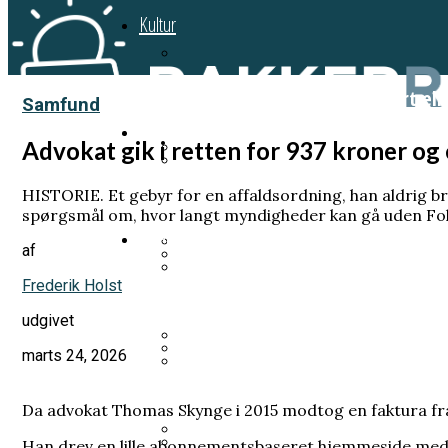
Kultur
Et genfærd fra 1918 skal fortælle
Samfund
Samfund
Advokat gik i retten for 937 kroner og
Prins Andrew planlægger sin egen
HISTORIE. Et gebyr for en affaldsordning, han aldrig br
Pia Kjærsgaard forlod sit parti
spørgsmål om, hvor langt myndigheder kan gå uden Fol
Videnskab
af
Norsk kongehus i undtagelsestils
Frederik Holst
Han fik LSD uden at vide det. H
Han ville forstå livets oprinde
udgivet
marts 24, 2026
Prins Joachim gik fra arveprins 
Varde Kommune betalte millionbe
Mange kender Schrödingers kat, 
Da advokat Thomas Skynge i 2015 modtog en faktura fr
Han drev en lille abonnementsbaseret hjemmeside med e