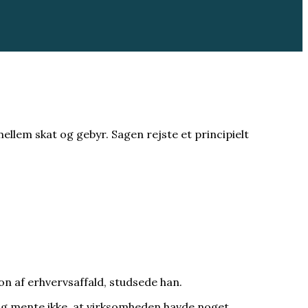
llem skat og gebyr. Sagen rejste et principielt
 af erhvervsaffald, studsede han.
og mente ikke, at virksomheden havde noget