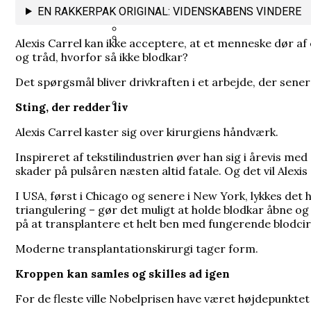
Heisenberg hævdede, at han bre
EN RAKKERPAK ORIGINAL: VIDENSKABENS VINDERE
Alexis Carrel kan ikke acceptere, at et menneske dør a
og tråd, hvorfor så ikke blodkar?
35 års spørgsmål tvang regeringe
Han brødfødte milliarder, men f
Det spørgsmål bliver drivkraften i et arbejde, der sene
Sting, der redder liv
Alexis Carrel kaster sig over kirurgiens håndværk.
I sin fritid blev en embedsmand
Inspireret af tekstilindustrien øver han sig i årevis me
skader på pulsåren næsten altid fatale. Og det vil Alexi
I USA, først i Chicago og senere i New York, lykkes det
triangulering – gør det muligt at holde blodkar åbne o
på at transplantere et helt ben med fungerende blodcir
Moderne transplantationskirurgi tager form.
Kroppen kan samles og skilles ad igen
For de fleste ville Nobelprisen have været højdepunktet 