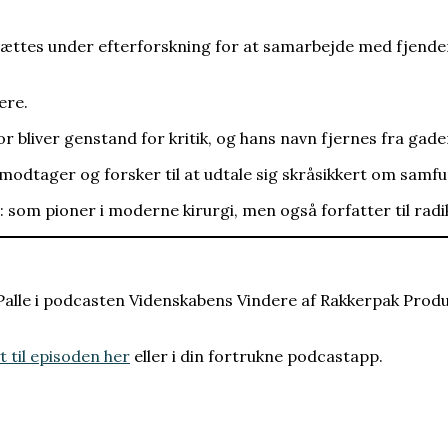
 sættes under efterforskning for at samarbejde med fjenden
ere.
vor bliver genstand for kritik, og hans navn fjernes fra gade
ismodtager og forsker til at udtale sig skråsikkert om sam
 som pioner i moderne kirurgi, men også forfatter til radi
 Palle i podcasten Videnskabens Vindere af Rakkerpak Prod
t til episoden her
eller i din fortrukne podcastapp.