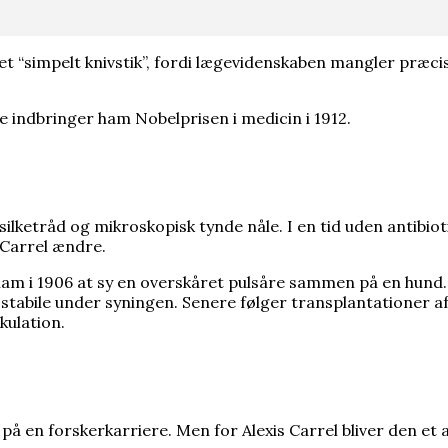
msede Hitlers atombombe. Ingen ved, om det passer
f et “simpelt knivstik”, fordi lægevidenskaben mangler præ
n til ny undersøgelse af Scandinavian Star
orlængede Første Verdenskrig
re indbringer ham Nobelprisen i medicin i 1912.
 nobelprismodtager
d silketråd og mikroskopisk tynde nåle. I en tid uden antibi
s Carrel ændre.
 ham i 1906 at sy en overskåret pulsåre sammen på en hund.
g stabile under syningen. Senere følger transplantationer
kulation.
på en forskerkarriere. Men for Alexis Carrel bliver den et 