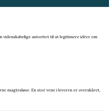
 videnskabelige autoritet til at legitimere idéer om
rne magtesløse. En stor vene i leveren er overskåret,
den som en begrænsning