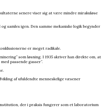
ultaterne senere viser sig at være mindre mirakuløse
ad og samles igen. Den samme mekaniske logik begynder
 konklusionerne er meget radikale.
inering” som løsning. I 1935 skriver han direkte om, at
t med passende gasser”.
se.
fvikling af ufuldendte menneskelige væsener
institution, der i praksis fungerer som et laboratorium