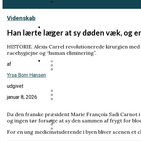
Et genfærd fra 1918 skal fortælle
Videnskab
Samfund
Han lærte læger at sy døden væk, og en
Prins Andrew planlægger sin egen
HISTORIE. Alexis Carrel revolutionerede kirurgien med te
Pia Kjærsgaard forlod sit parti
racehygiejne og “human eliminering”.
Videnskab
af
Norsk kongehus i undtagelsestils
Yrsa Bom Hansen
Han fik LSD uden at vide det. H
Han ville forstå livets oprinde
udgivet
januar 8, 2026
Prins Joachim gik fra arveprins 
Varde Kommune betalte millionbe
Mange kender Schrödingers kat, 
Da den franske præsident Marie François Sadi Carnot i 1
og ingen tør forsøge at sy den sammen af frygt for bl
For en ung medicinstuderende i byen bliver scenen et c
Kronprins Håkon: Kronprinsesse M
Grundloven bliver kaldt et frih