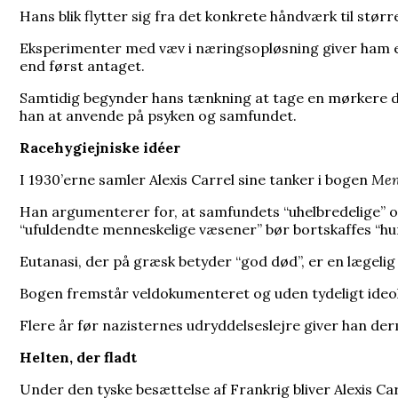
Hans blik flytter sig fra det konkrete håndværk til størr
Eksperimenter med væv i næringsopløsning giver ham et
end først antaget.
Samtidig begynder hans tænkning at tage en mørkere dr
han at anvende på psyken og samfundet.
Racehygiejniske idéer
I 1930’erne samler Alexis Carrel sine tanker i bogen
Men
Han argumenterer for, at samfundets “uhelbredelige” og
“ufuldendte menneskelige væsener” bør bortskaffes “h
Eutanasi, der på græsk betyder “god død”, er en lægelig ha
Bogen fremstår veldokumenteret og uden tydeligt ideol
Flere år før nazisternes udryddelseslejre giver han der
Helten, der fladt
Under den tyske besættelse af Frankrig bliver Alexis Car