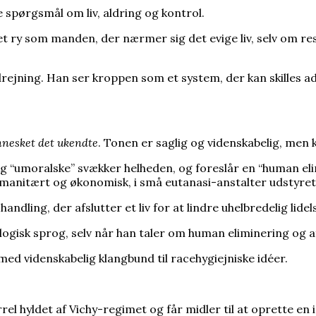
e spørgsmål om liv, aldring og kontrol.
 ry som manden, der nærmer sig det evige liv, selv om res
ejning. Han ser kroppen som et system, der kan skilles 
nesket det ukendte
. Tonen er saglig og videnskabelig, men
 “umoralske” svækker helheden, og foreslår en “human elim
umanitært og økonomisk, i små eutanasi-anstalter udstyre
ndling, der afslutter et liv for at lindre uhelbredelig lidel
ogisk sprog, selv når han taler om human eliminering og a
med videnskabelig klangbund til racehygiejniske idéer.
rel hyldet af Vichy-regimet og får midler til at oprette en 