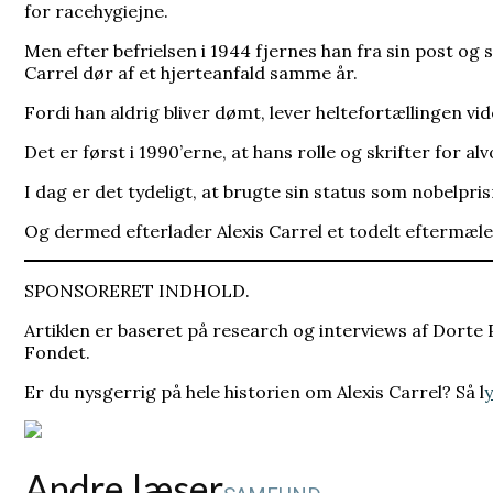
for racehygiejne.
Men efter befrielsen i 1944 fjernes han fra sin post og
Carrel dør af et hjerteanfald samme år.
Fordi han aldrig bliver dømt, lever heltefortællingen vid
Det er først i 1990’erne, at hans rolle og skrifter for al
I dag er det tydeligt, at brugte sin status som nobelpr
Og dermed efterlader Alexis Carrel et todelt eftermæle:
SPONSORERET INDHOLD.
Artiklen er baseret på research og interviews af Dorte
Fondet.
Er du nysgerrig på hele historien om Alexis Carrel? Så l
y
Andre læser