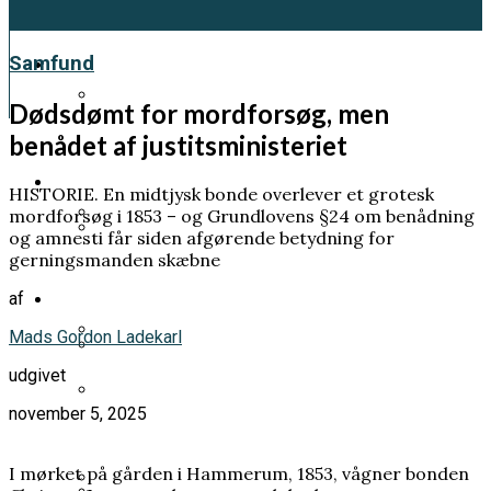
Kultur
Samfund
Dødsdømt for mordforsøg, men
benådet af justitsministeriet
Et genfærd fra 1918 skal fortælle os en
vigtig klimahistorie
Samfund
HISTORIE. En midtjysk bonde overlever et grotesk
mordforsøg i 1853 – og Grundlovens §24 om benådning
og amnesti får siden afgørende betydning for
Pia Kjærsgaard forlod sit parti og tog
gerningsmanden skæbne
Prins Andrew planlægger sin egen
mandatet med sig
Videnskab
af
begravelse – frygter at dø før han bliver
tilgivet
Mads Gordon Ladekarl
Han ville forstå livets oprindelse. Men
udgivet
Han fik LSD uden at vide det. Hans klage
endte med at bygge elementer til
november 5, 2025
ændrede danskernes rettigheder
atombomben
Norsk kongehus i undtagelsestilstand:
Mette-Marit sat på transplantationsliste
I mørket på gården i Hammerum, 1853, vågner bonden