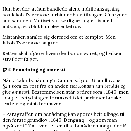
Hun hævder, at hun handlede alene indtil ransagning
hos Jakob Tværmose forbinder ham til sagen. Så bryder
hun sammen: Motivet var kærlighed og et liv med
naboen, hvis blot hun blev enkefrue.
Mistanken samler sig dermed om et komplot. Men
Jakob Tværmose nægter.
Retten skal afgøre, hvem der bar ansvaret, og hvilken
straf der følger.
§24: Benådning og amnesti
Når vi taler benådning i Danmark, lyder Grundlovens
§24 som en rest fra en anden tid:
Kongen kan benåde og
give amnesti.
Bestemmelsen står ordret som i 1849, men
i dag er betydningen forankret i det parlamentariske
system og ministeransvar.
– Paragraffen om benådning kan spores helt tilbage til
den første grundlov i 1849. Dengang – og som man
også ser i USA – var retten til at benåde en magt, der lå