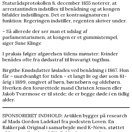
Statsrådsprotokollen 8. december 1855 noterer, at
arrestantinden indstilles til benådning og at kongen
bifalder indstillingen. Det er kontrasignaturen i
funktion: Regeringen indstiller, regenten skriver under.
– Så allerede der ser man et udslag af
parlamentarismen, at kongen er et gummistempel,
siger Sune Klinge
I praksis følger afgørelsen tidens mønster: Kvinder
benådes ofte fra dødsstraf til livsvarigt tugthus.
Birgithe Knudsdatter løslades ved benådning i 1867. Hun
får – usædvanligt for tiden – et langt liv og dør som 81-
årig i 1899, omgivet af børn, børnebørn og oldebørn.
Hverken den forurettede mand Christen Jensen eller
Jakob Tværmose er til stede; de er begge døde i en tidlig
alder.
SPONSORERET INDHOLD: Artiklen bygger på research
af Mads Gordon Ladekarl fra podcsten Loven. En
Rakkerpak Original i samarbejde med K-News, støttet