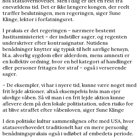
hos statsoverhovedet. Men i dag er det en rest fra
enevældens tid. Det er ikke længere kongen, der reelt
træffer beslutningen, men regeringen
,
siger Sune
Klinge, lektor i forfatningsret.
I praksis er det regeringen – nærmere bestemt
Justitsministeriet – der indstiller sager, og regenten
underskriver efter kontrasignatur. Nutidens
benådninger knytter sig typisk til helt særlige hensyn,
bl.a. alvorlig sygdom eller alderdom, mens amnesti er
en kollektiv ordning, hvor en hel kategori af handlinger
eller personer fritages for straf – også i verserende
sager.
– De eksempler, vi har i nyere tid, kunne være noget med
frit lejde aktioner, altså eksempelvis hvis man ejer
ulovlige våben. Så vil man i en frit lejde aktion kunne
aflevere dem på den lokale politistation, uden risiko for
at blive straffet efter våbenloven, siger Sune Klinge
I den politiske kultur sammenlignes ofte med USA, hvor
statsoverhovedet traditionelt har en mere personlig
benådningspraksis også i udløbet af embedets periode.