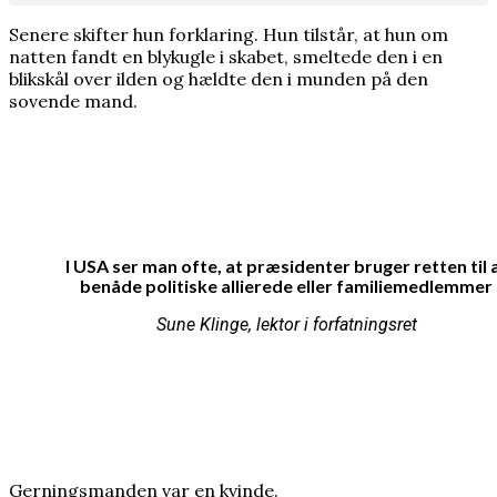
nobelprismodtager
Senere skifter hun forklaring. Hun tilstår, at hun om
natten fandt en blykugle i skabet, smeltede den i en
blikskål over ilden og hældte den i munden på den
sovende mand.
I USA ser man ofte, at præsidenter bruger retten til 
benåde politiske allierede eller familiemedlemmer
Sune Klinge, lektor i forfatningsret
Gerningsmanden var en kvinde.