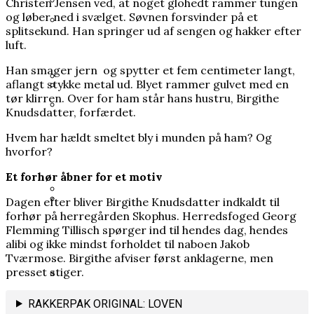
Christen Jensen ved, at noget glohedt rammer tungen
og løber ned i svælget. Søvnen forsvinder på et
Varde Kommune betalte millionbeløb til
Mange kender Schrödingers kat, men
splitsekund. Han springer ud af sengen og hakker efter
lobbyister
luft.
ingen ved, hvorfor den blev opfundet
Prins Joachim gik fra arveprins til outsider,
nu er han mere populær end længe
Han smager jern og spytter et fem centimeter langt,
aflangt stykke metal ud. Blyet rammer gulvet med en
tør klirren. Over for ham står hans hustru, Birgithe
Grundloven bliver kaldt et
Knudsdatter, forfærdet.
Heisenberg hævdede, at han bremsede
frihedsdokument, men i Grønland og på
Hitlers atombombe. Ingen ved, om det
Kronprins Håkon: Kronprinsesse Mette-
Hvem har hældt smeltet bly i munden på ham? Og
Færøerne opleves den som en
hvorfor?
passer
Marit er blevet alvorligt dårligere
begrænsning
Et forhør åbner for et motiv
Dagen efter bliver Birgithe Knudsdatter indkaldt til
forhør på herregården Skophus. Herredsfoged Georg
Han brødfødte milliarder, men forlængede
35 års spørgsmål tvang regeringen til ny
Flemming Tillisch spørger ind til hendes dag, hendes
Første Verdenskrig
alibi og ikke mindst forholdet til naboen Jakob
undersøgelse af Scandinavian Star
Tværmose. Birgithe afviser først anklagerne, men
presset stiger.
I sin fritid blev en embedsmand
RAKKERPAK ORIGINAL: LOVEN