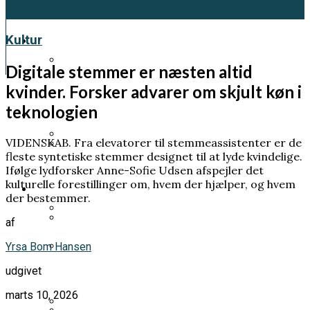
Kultur
Kultur
Digitale stemmer er næsten altid
kvinder. Forsker advarer om skjult køn i
Et genfærd fra 1918 skal fortælle os en
vigtig klimahistorie
teknologien
Samfund
VIDENSKAB. Fra elevatorer til stemmeassistenter er de
fleste syntetiske stemmer designet til at lyde kvindelige.
Pia Kjærsgaard forlod sit parti og tog
Ifølge lydforsker Anne-Sofie Udsen afspejler det
Prins Andrew planlægger sin egen
mandatet med sig
kulturelle forestillinger om, hvem der hjælper, og hvem
Videnskab
begravelse – frygter at dø før han bliver
der bestemmer.
tilgivet
af
Han ville forstå livets oprindelse. Men
Han fik LSD uden at vide det. Hans klage
Yrsa Bom Hansen
endte med at bygge elementer til
ændrede danskernes rettigheder
udgivet
atombomben
Norsk kongehus i undtagelsestilstand:
Mette-Marit sat på transplantationsliste
marts 10, 2026