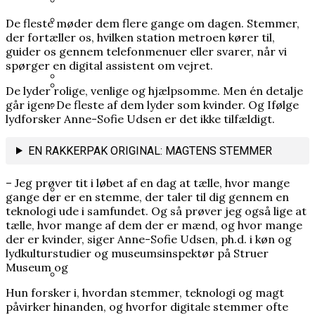
Varde Kommune betalte millionbeløb til
De fleste møder dem flere gange om dagen. Stemmer,
Mange kender Schrödingers kat, men
der fortæller os, hvilken station metroen kører til,
lobbyister
ingen ved, hvorfor den blev opfundet
Prins Joachim gik fra arveprins til outsider,
guider os gennem telefonmenuer eller svarer, når vi
spørger en digital assistent om vejret.
nu er han mere populær end længe
De lyder rolige, venlige og hjælpsomme. Men én detalje
går igen: De fleste af dem lyder som kvinder. Og Ifølge
Grundloven bliver kaldt et
Heisenberg hævdede, at han bremsede
lydforsker Anne-Sofie Udsen er det ikke tilfældigt.
frihedsdokument, men i Grønland og på
Hitlers atombombe. Ingen ved, om det
Kronprins Håkon: Kronprinsesse Mette-
Færøerne opleves den som en
EN RAKKERPAK ORIGINAL: MAGTENS STEMMER
passer
Marit er blevet alvorligt dårligere
begrænsning
– Jeg prøver tit i løbet af en dag at tælle, hvor mange
gange der er en stemme, der taler til dig gennem en
teknologi ude i samfundet. Og så prøver jeg også lige at
Han brødfødte milliarder, men forlængede
tælle, hvor mange af dem der er mænd, og hvor mange
35 års spørgsmål tvang regeringen til ny
Første Verdenskrig
der er kvinder, siger Anne-Sofie Udsen, ph.d. i køn og
undersøgelse af Scandinavian Star
lydkulturstudier og museumsinspektør på Struer
Museum og
Hun forsker i, hvordan stemmer, teknologi og magt
I sin fritid blev en embedsmand
påvirker hinanden, og hvorfor digitale stemmer ofte