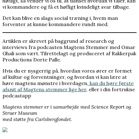
høfligt, så vender vi os til, at uanset hvordan vi taler, kan
vi kommandere og få et høfligt kvindeligt svar tilbage.
Det kan blive en slags social træning i, hvem man
forventer at kunne kommandere rundt med.
Artiklen er skrevet på baggrund af research og
interviews fra podcasten Magtens Stemmer med Omar
Ghali som vært. Tilrettelagt og produceret af Rakkerpak
Productions Dorte Palle.
Hvis du er nysgerrig på, hvordan vores ører er formet
af kultur og forventninger, og hvordan vi kan lære at
høre magtens mønstre i hverdagen,
kan du høre første
afsnit af Magtens stemmer lige her
, eller i din fortrukne
podcastapp
Magtens stemmer er i samarbejde med Science Report og
Struer Museum
med støtte fra Carlsbergfondet
.