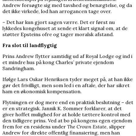
Andrew forsøgte sig med tavshed og benægtelse, og da
det ikke virkede, lod han arrogancen tage over.
– Det har kun gjort sagen værre. Det er først nu
lykkedes kongehuset at sende et klart signal om, at de
støtter Epsteins ofre og tager moralsk afstand.
Fra slot til landflygtig
Prins Andrew flytter samtidig ud af Royal Lodge og ind i
et mindre hus på kong Charles’ private ejendom
Sandringham.
Ifølge Lars Oskar Henriksen tyder meget på, at han ikke
gør det frivilligt, men som led i en aftale, der har sikret
ham en økonomisk kompensation.
Flytningen er dog mere end en praktisk beslutning – det
er en strategisk. Jannik K. Sommer forklarer, at det
giver hoffet mulighed for at holde tættere kontrol med
den tidligere prins. Ved at bo på kongens egen ejendom
frem for en residens under
The Crown Estate
, slipper
Andrew for direkte offentlig finansiering, men han