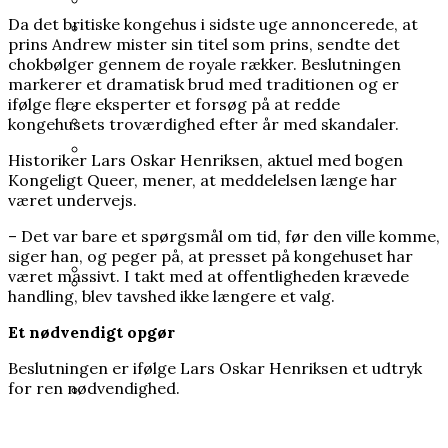
Da det britiske kongehus i sidste uge annoncerede, at
Varde Kommune betalte millionbeløb til
Mange kender Schrödingers kat, men
prins Andrew mister sin titel som prins, sendte det
lobbyister
chokbølger gennem de royale rækker. Beslutningen
ingen ved, hvorfor den blev opfundet
Prins Joachim gik fra arveprins til outsider,
markerer et dramatisk brud med traditionen og er
nu er han mere populær end længe
ifølge flere eksperter et forsøg på at redde
kongehusets troværdighed efter år med skandaler.
Grundloven bliver kaldt et
Historiker Lars Oskar Henriksen, aktuel med bogen
Heisenberg hævdede, at han bremsede
frihedsdokument, men i Grønland og på
Kongeligt Queer, mener, at meddelelsen længe har
Hitlers atombombe. Ingen ved, om det
Kronprins Håkon: Kronprinsesse Mette-
været undervejs.
Færøerne opleves den som en
passer
Marit er blevet alvorligt dårligere
begrænsning
– Det var bare et spørgsmål om tid, før den ville komme,
siger han, og peger på, at presset på kongehuset har
været massivt. I takt med at offentligheden krævede
handling, blev tavshed ikke længere et valg.
Han brødfødte milliarder, men forlængede
35 års spørgsmål tvang regeringen til ny
Et nødvendigt opgør
Første Verdenskrig
undersøgelse af Scandinavian Star
Beslutningen er ifølge Lars Oskar Henriksen et udtryk
for ren nødvendighed.
I sin fritid blev en embedsmand