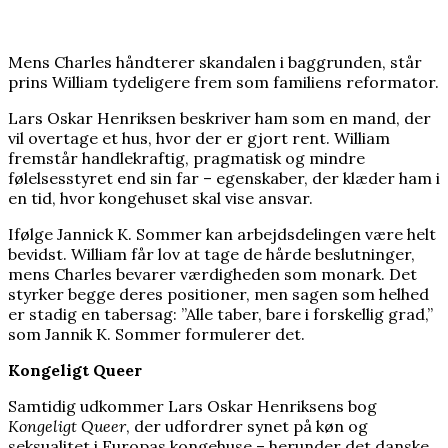
Mens Charles håndterer skandalen i baggrunden, står
prins William tydeligere frem som familiens reformator.
Lars Oskar Henriksen beskriver ham som en mand, der
vil overtage et hus, hvor der er gjort rent. William
fremstår handlekraftig, pragmatisk og mindre
følelsesstyret end sin far – egenskaber, der klæder ham i
en tid, hvor kongehuset skal vise ansvar.
Ifølge Jannick K. Sommer kan arbejdsdelingen være helt
bevidst. William får lov at tage de hårde beslutninger,
mens Charles bevarer værdigheden som monark. Det
styrker begge deres positioner, men sagen som helhed
er stadig en tabersag: ”Alle taber, bare i forskellig grad,”
som Jannik K. Sommer formulerer det.
Kongeligt Queer
Samtidig udkommer Lars Oskar Henriksens bog
Kongeligt Queer
, der udfordrer synet på køn og
seksualitet i Europas kongehuse – herunder det danske.