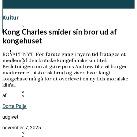
Kultur
Kultur
Kong Charles smider sin bror ud af
kongehuset
Et genfærd fra 1918 skal fortælle os en
vigtig klimahistorie
Samfund
ROYALT NYT. For første gang i nyere tid fratages et
medlem af den britiske kongefamilie sin titel.
Beslutningen om at gøre prins Andrew til civil borger
Pia Kjærsgaard forlod sit parti og tog
markerer et historisk brud og viser, hvor langt
Prins Andrew planlægger sin egen
kongehuse må gå for at overleve i en ny tids moralske
mandatet med sig
Videnskab
begravelse – frygter at dø før han bliver
klima.
tilgivet
af
Han ville forstå livets oprindelse. Men
Dorte Palle
Han fik LSD uden at vide det. Hans klage
endte med at bygge elementer til
udgivet
ændrede danskernes rettigheder
atombomben
Norsk kongehus i undtagelsestilstand:
november 7, 2025
Mette-Marit sat på transplantationsliste