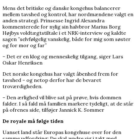
Mens det britiske og danske kongehus balancerer
mellem tavshed og kontrol, har nordmændene valgt en
anden strategi. Prinsesse Ingrid Alexandra
kommenterede for nylig sin halvbror Marius Borg
Højbys voldtægtstiltale i et NRK-interview og kaldte
sagen ”selvfølgelig vanskelig, både for mig som søster
og for mor og far”
– Det er en klog og menneskelig tilgang, siger Lars
Oskar Henriksen
Det norske kongehus har valgt åbenhed frem for
tavshed – og netop derfor har de bevaret
troværdigheden.
– Den ærlighed vil blive sat på prøve, hvis dommen
falder. I så fald må familien markere tydeligt, at de står
på ofrenes side, tilføjer Jannick K. Sommer
De royale må følge tiden
Uanset land står Europas kongehuse over for den
samme udfordring: De skal ændre sig i takt med